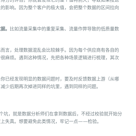
些得分的评估，你就会发现它的整个值特别大，导致如果按这
大的影响。因为整个客户的极大值，会把整个数据的区间拉向
数据。
比如流量采集中的重复采集、流量作弊导致的低质量数
比而言，处理数据混乱会比较棘手。因为每个供应商有各自的
会很麻烦。遇到这种情况，先把各种场景逻辑进行梳理，其次
果你已经发现明显的数据问题时，要及时反馈数据上游（从哪
，减少后期再次掉进同样的坑里，遇到同样的问题。
一个坑，就是数据分析师们在拿到数据后，不经过校验就开始分
度上失真。想要避免此类情况，牢记一点——检验。