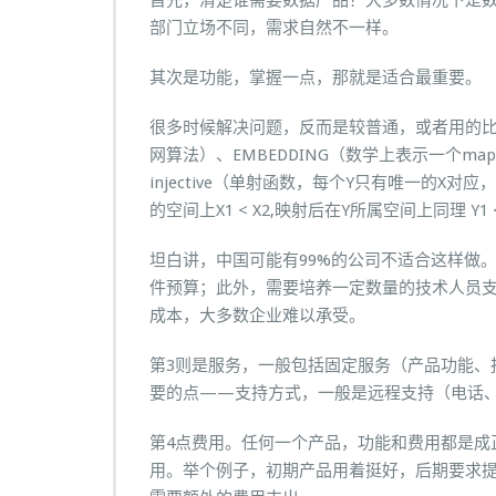
首先，清楚谁需要数据产品？大多数情况下是
部门立场不同，需求自然不一样。
其次是功能，掌握一点，那就是适合最重要。
很多时候解决问题，反而是较普通，或者用的比
网算法）、EMBEDDING（数学上表示一个maping,
injective（单射函数，每个Y只有唯一的X对应，反之
的空间上X1 < X2,映射后在Y所属空间上同理 Y1 
坦白讲，中国可能有99%的公司不适合这样做
件预算；此外，需要培养一定数量的技术人员支
成本，大多数企业难以承受。
第3则是服务，一般包括固定服务（产品功能、
要的点——支持方式，一般是远程支持（电话
第4点费用。任何一个产品，功能和费用都是成
用。举个例子，初期产品用着挺好，后期要求