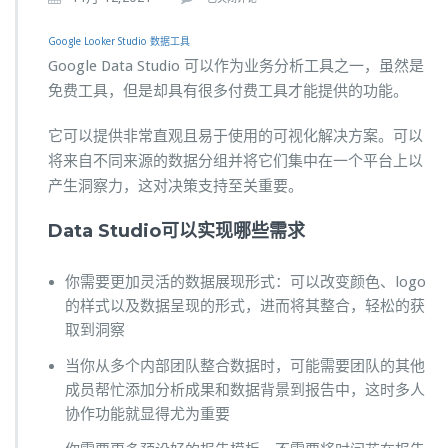
款
Google Looker Studio
数据工具
免
Google Data Studio 可以作为业务分析工具之一，虽然是
费
免费工具，但是却具有很多付费工具才能提供的功能。
的
可
它可以提供非常直观且易于使用的可视化解决方案。可以
视
将来自不同来源的数据分组并将它们集中在一个平台上以
化
产生洞察力，这对决策支持至关重要。
工
具
Data Studio可以实现哪些需求
有
多
你需要更加灵活的数据展现形式：可以改变颜色、logo
好
的样式以及数据呈现的形式，进而将其整合，轻松的获
用？
取到洞察
当你从多个内部团队整合数据时，可能需要团队的其他
成员帮忙添加分析成果和数据背景到报告中，这时多人
协作功能就显得尤为重要