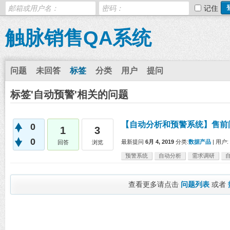
记住
触脉销售QA系统
问题
未回答
标签
分类
用户
提问
标签'自动预警'相关的问题
【自动分析和预警系统】售前
0
1
3
0
最新提问
6月 4, 2019
分类:
数据产品
|
用户:
回答
浏览
预警系统
自动分析
需求调研
查看更多请点击
问题列表
或者