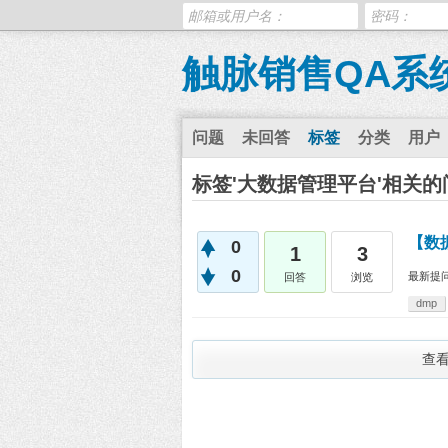
触脉销售QA系
问题
未回答
标签
分类
用户
标签'大数据管理平台'相关的
【数
0
1
3
0
最新提
回答
浏览
dmp
查