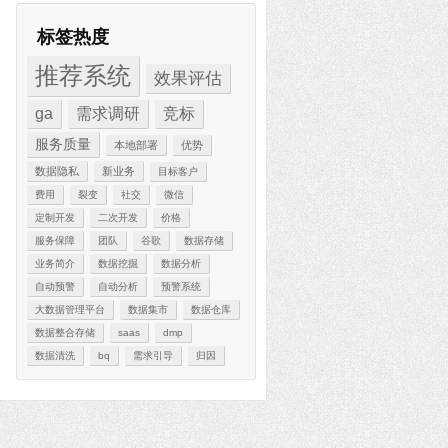
标签热度
推荐系统
效果评估
ga
需求调研
竞标
服务质量
本地部署
优势
数据隐私
新业务
目标客户
费用
裂变
社交
微信
定制开发
二次开发
价格
服务保障
团队
谷歌
数据存储
业务简介
数据挖掘
数据分析
自动预警
自动分析
预警系统
大数据管理平台
数据集市
数据仓库
数据整合存储
saas
dmp
数据清洗
bq
需求引导
归因