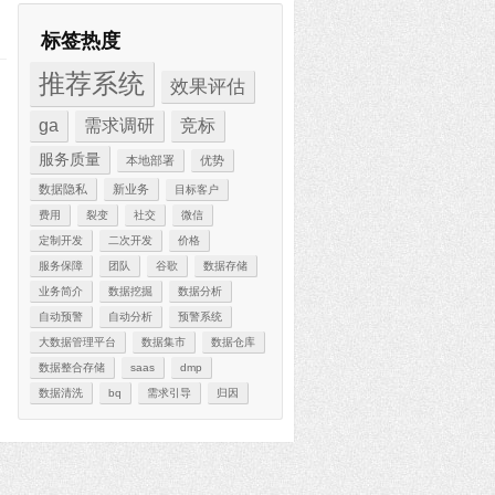
标签热度
推荐系统
效果评估
ga
需求调研
竞标
服务质量
本地部署
优势
数据隐私
新业务
目标客户
费用
裂变
社交
微信
定制开发
二次开发
价格
服务保障
团队
谷歌
数据存储
业务简介
数据挖掘
数据分析
自动预警
自动分析
预警系统
大数据管理平台
数据集市
数据仓库
数据整合存储
saas
dmp
数据清洗
bq
需求引导
归因