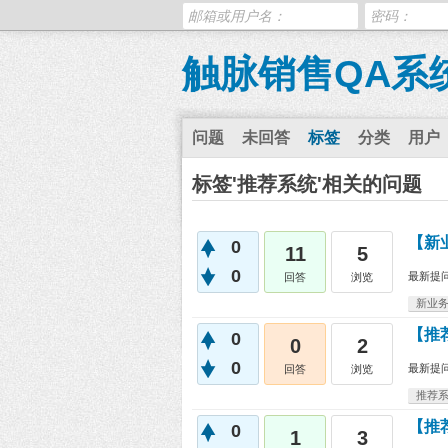
触脉销售QA系
问题
未回答
标签
分类
用户
标签'推荐系统'相关的问题
【新
0
11
5
0
最新提
回答
浏览
新业
【推
0
0
2
0
最新提
回答
浏览
推荐
【推
0
1
3