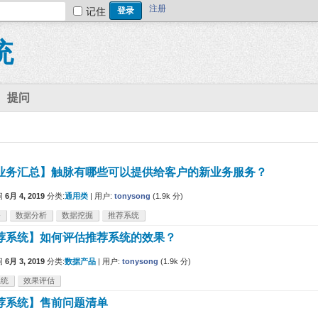
注册
记住
统
提问
业务汇总】触脉有哪些可以提供给客户的新业务服务？
问
6月 4, 2019
分类:
通用类
|
用户:
tonysong
(
1.9k
分)
务
数据分析
数据挖掘
推荐系统
荐系统】如何评估推荐系统的效果？
问
6月 3, 2019
分类:
数据产品
|
用户:
tonysong
(
1.9k
分)
系统
效果评估
荐系统】售前问题清单