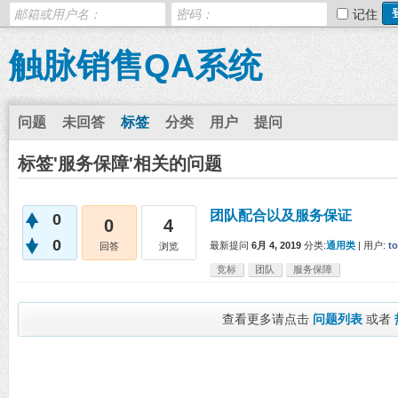
记住
触脉销售QA系统
问题
未回答
标签
分类
用户
提问
标签'服务保障'相关的问题
团队配合以及服务保证
0
0
4
0
最新提问
6月 4, 2019
分类:
通用类
|
用户:
t
回答
浏览
竞标
团队
服务保障
查看更多请点击
问题列表
或者