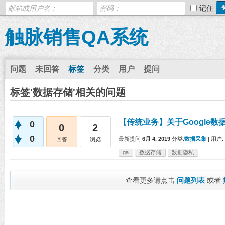
记住
触脉销售QA系统
问题
未回答
标签
分类
用户
提问
标签'数据存储'相关的问题
【传统业务】关于Google
0
0
2
0
最新提问
6月 4, 2019
分类:
数据采集
|
用户:
回答
浏览
ga
数据存储
数据隐私
查看更多请点击
问题列表
或者