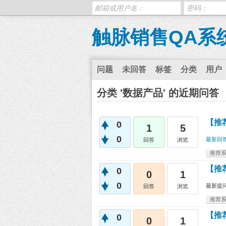
触脉销售QA系
问题
未回答
标签
分类
用户
分类 '数据产品' 的近期问答
【推
0
1
5
0
最新回
回答
浏览
推荐
【推
0
0
1
0
最新提
回答
浏览
推荐
【推
0
0
1