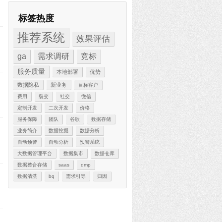
标签热度
推荐系统
效果评估
ga
需求调研
竞标
服务质量
本地部署
优势
数据隐私
新业务
目标客户
费用
裂变
社交
微信
定制开发
二次开发
价格
服务保障
团队
谷歌
数据存储
业务简介
数据挖掘
数据分析
自动预警
自动分析
预警系统
大数据管理平台
数据集市
数据仓库
数据整合存储
saas
dmp
数据清洗
bq
需求引导
归因