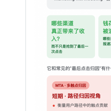
组
合
建
模
（M
M
M）
与
预
算
优
化