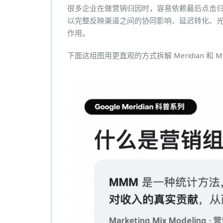
e
很多企业在做营销归因时，容易依赖最后点击
M
以完整反映渠道之间的协同影响、延迟转化、
e
作用。
r
i
下面这组图用更直观的方式拆解 Meridian 和
d
i
a
n
是
什
么？
一
文
看
懂
营
销