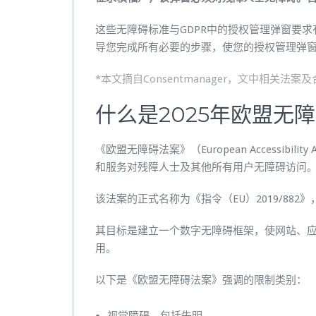
法
案
这些无障碍标准与GDPR中的授权管理弹窗要
（E
导您完成所有必要的步骤，使您的授权管理弹窗
A
A
*本文摘自Consentmanager，文中相关法
）
即
什么是2025年欧盟无
将
生
《欧盟无障碍法案》（European Accessib
效，
和服务对残障人士及其他所有用户无障碍访问
企
业
该法案的正式名称为《指令（EU）2019/882》
必
其目标是建立一个数字无障碍框架，使网站、
须
用。
实
施
以下是《欧盟无障碍法案》强调的限制类别：
合
规