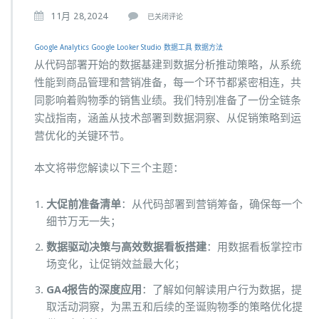
【实
11月 28,2024
已关闭评论
操
Google Analytics
Google Looker Studio
数据工具
数据方法
必
从代码部署开始的数据基建到数据分析推动策略，从系统
备】
性能到商品管理和营销准备，每一个环节都紧密相连，共
购
同影响着购物季的销售业绩。我们特别准备了一份全链条
物
实战指南，涵盖从技术部署到数据洞察、从促销策略到运
季
营优化的关键环节。
必
备
本文将带您解读以下三个主题：
的
1
大促前准备清单
：从代码部署到营销筹备，确保每一个
份
细节万无一失；
检
查
数据驱动决策与高效数据看板搭建
：用数据看板掌控市
场变化，让促销效益最大化；
清
单
GA4报告的深度应用
：了解如何解读用户行为数据，提
+
取活动洞察，为黑五和后续的圣诞购物季的策略优化提
3