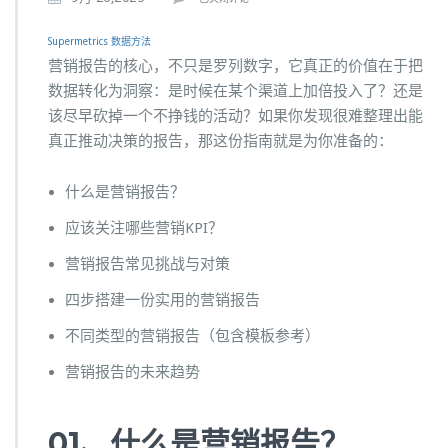
别
Supermetrics
数据方法
无
营销报告的核心，不只是罗列数字，它真正的价值在于把
用
数据转化为洞察：是时候在某个渠道上加倍投入了？还是
功：
该尽早砍掉一个不挣钱的活动？如果你发现很难整理出能
营
真正推动决策的报告，那这份指南就是为你准备的：
销
人
什么是营销报告？
必
备
应该关注哪些营销KPI？
的
营销报告常见挑战与对策
高
效
四步搭建一份实用的营销报告
报
不同类型的营销报告（包含模板参考）
告
手
营销报告的未来趋势
册
01、什么是营销报告？