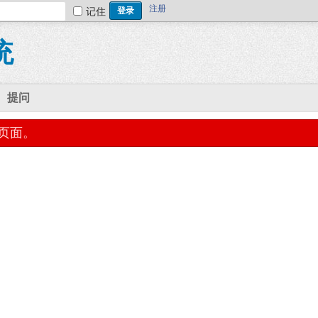
注册
记住
统
提问
页面。