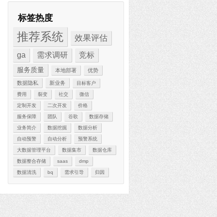
标签热度
推荐系统
效果评估
ga
需求调研
竞标
服务质量
本地部署
优势
数据隐私
新业务
目标客户
费用
裂变
社交
微信
定制开发
二次开发
价格
服务保障
团队
谷歌
数据存储
业务简介
数据挖掘
数据分析
自动预警
自动分析
预警系统
大数据管理平台
数据集市
数据仓库
数据整合存储
saas
dmp
数据清洗
bq
需求引导
归因